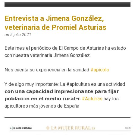
Entrevista a Jimena González,
veterinaria de Promiel Asturias
on 5 julio 2021
Este mes el periódico de El Campo de Asturias ha estado
con nuestra veterinaria Jimena González.
Nos cuenta su experiencia en la sanidad
#apícola
Y de algo muy importante: La #apicultura es una actividad
𝗰𝗼𝗻 𝘂𝗻𝗮 𝗰𝗮𝗽𝗮𝗰𝗶𝗱𝗮𝗱 𝗶𝗺𝗽𝗿𝗲𝘀𝗶𝗼𝗻𝗮𝗻𝘁𝗲 𝗽𝗮𝗿𝗮 𝗳𝗶𝗷𝗮𝗿
𝗽𝗼𝗯𝗹𝗮𝗰𝗶ó𝗻 𝗲𝗻 𝗲𝗹 𝗺𝗲𝗱𝗶𝗼 𝗿𝘂𝗿𝗮𝗹En
#Asturias
hay los
apicultores más jóvenes de España