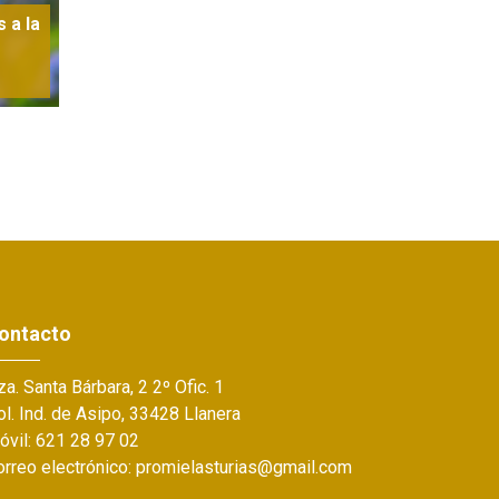
 a la
ontacto
a. Santa Bárbara, 2 2º Ofic. 1
l. Ind. de Asipo, 33428 Llanera
óvil: 621 28 97 02
orreo electrónico: promielasturias@gmail.com