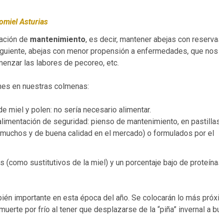
omiel Asturias
tación de
mantenimiento
, es decir, mantener abejas con reserva
 siguiente, abejas con menor propensión a enfermedades, que nos
menzar las labores de pecoreo, etc.
nes en nuestras colmenas:
 miel y polen: no sería necesario alimentar.
imentación de seguridad: pienso de mantenimiento, en pastilla
n muchos y de buena calidad en el mercado) o formulados por el
(como sustitutivos de la miel) y un porcentaje bajo de proteína
bién importante en esta época del año. Se colocarán lo más pró
muerte por frío al tener que desplazarse de la “piña” invernal a b