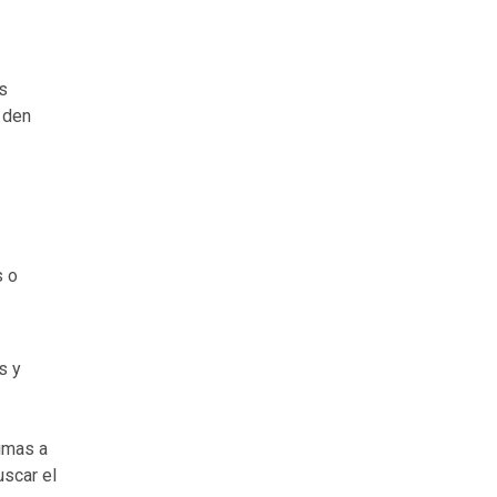
s
 den
s o
s y
ximas a
uscar el