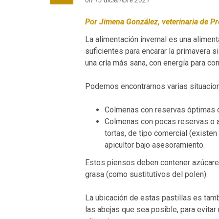
on 13 diciembre 2021
Por Jimena González, veterinaria de Pr
La alimentación invernal es una alimen
suficientes para encarar la primavera
una cría más sana, con energía para co
Podemos encontrarnos varias situacio
Colmenas con reservas óptimas de
Colmenas con pocas reservas o al
tortas, de tipo comercial (existe
apicultor bajo asesoramiento.
Estos piensos deben contener azúcares 
grasa (como sustitutivos del polen).
La ubicación de estas pastillas es tam
las abejas que sea posible, para evitar 