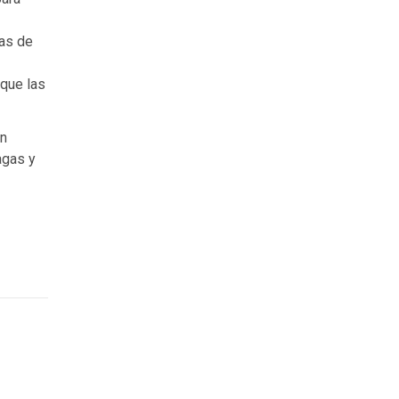
das de
 que las
an
agas y