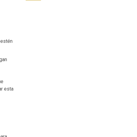
 estén
ngan
ue
ar esta
para