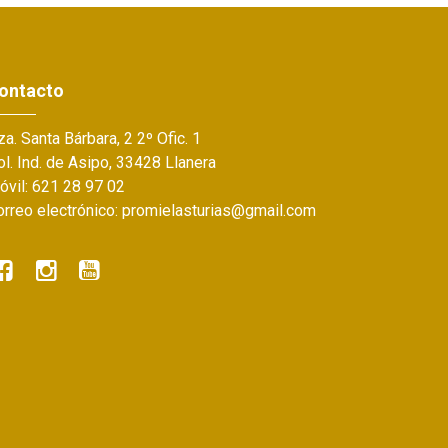
ontacto
a. Santa Bárbara, 2 2º Ofic. 1
l. Ind. de Asipo, 33428 Llanera
óvil: 621 28 97 02
orreo electrónico: promielasturias@gmail.com