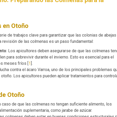
s en Otoño
serie de trabajos clave para garantizar que las colonias de abejas
a revisión de las colmenas es un paso fundamental:
nto
: Los apicultores deben asegurarse de que las colmenas te
en para sobrevivir durante el invierno. Esto es esencial para el
os meses fríos [
1
].
 lucha contra el ácaro Varroa, uno de los principales problemas q
n otoño. Los apicultores pueden aplicar tratamientos para control
 de Otoño
En caso de que las colmenas no tengan suficiente alimento, los
alimentación suplementaria, como jarabe de azúcar.
Las colmenas deben estar en buenas condiciones estructurales 