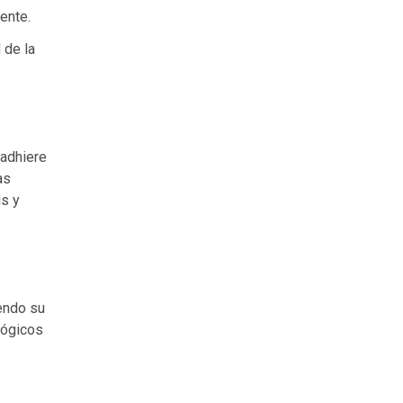
ente.
 de la
 adhiere
as
is y
iendo su
lógicos