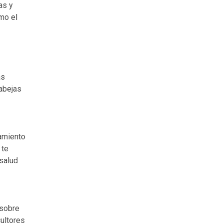
as y
mo el
as
 abejas
tamiento
 te
 salud
 sobre
cultores