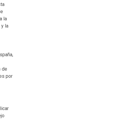
sta
de
a la
y la
spaña,
s de
es por
licar
ejo