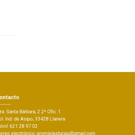
ontacto
a. Santa Bárbara, 2 2º Ofic. 1
l. Ind. de Asipo, 33428 Llanera
óvil: 621 28 97 02
orreo electrónico: promielasturias@gmail.com