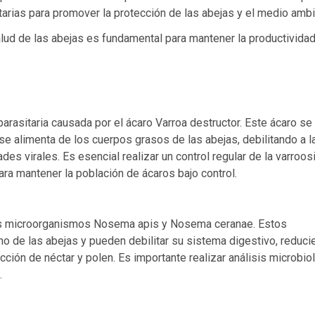
tarias para promover la protección de las abejas y el medio ambi
alud de las abejas es fundamental para mantener la productividad
rasitaria causada por el ácaro Varroa destructor. Este ácaro se
 se alimenta de los cuerpos grasos de las abejas, debilitando a l
es virales. Es esencial realizar un control regular de la varroos
ra mantener la población de ácaros bajo control.
s microorganismos Nosema apis y Nosema ceranae. Estos
ino de las abejas y pueden debilitar su sistema digestivo, reduc
ción de néctar y polen. Es importante realizar análisis microbio
.