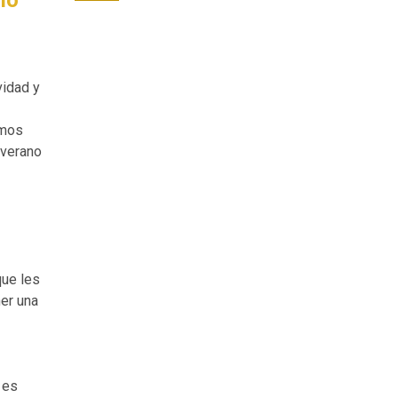
vidad y
emos
 verano
que les
ner una
 es