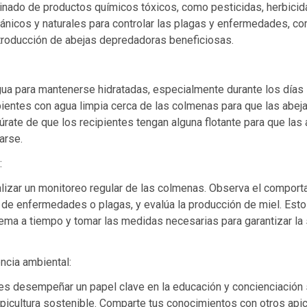
minado de productos químicos tóxicos, como pesticidas, herbicid
ánicos y naturales para controlar las plagas y enfermedades, co
ntroducción de abejas depredadoras beneficiosas.
ua para mantenerse hidratadas, especialmente durante los días
pientes con agua limpia cerca de las colmenas para que las abej
úrate de que los recipientes tengan alguna flotante para que las
arse.
:
ealizar un monitoreo regular de las colmenas. Observa el compor
a de enfermedades o plagas, y evalúa la producción de miel. Esto
lema a tiempo y tomar las medidas necesarias para garantizar la
ncia ambiental:
es desempeñar un papel clave en la educación y concienciación
 apicultura sostenible. Comparte tus conocimientos con otros api