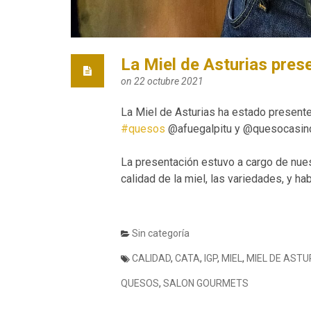
La Miel de Asturias pre
on 22 octubre 2021
La Miel de Asturias ha estado presente
#quesos
@afuegalpitu y @quesocasindo
La presentación estuvo a cargo de nues
calidad de la miel, las variedades, y h
Sin categoría
CALIDAD
,
CATA
,
IGP
,
MIEL
,
MIEL DE ASTU
QUESOS
,
SALON GOURMETS