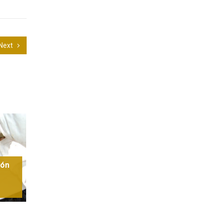
Next
ión