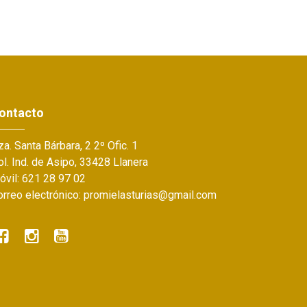
ontacto
a. Santa Bárbara, 2 2º Ofic. 1
l. Ind. de Asipo, 33428 Llanera
óvil: 621 28 97 02
orreo electrónico: promielasturias@gmail.com